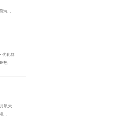
围为
务 优化群
45热…
奔月航天
领