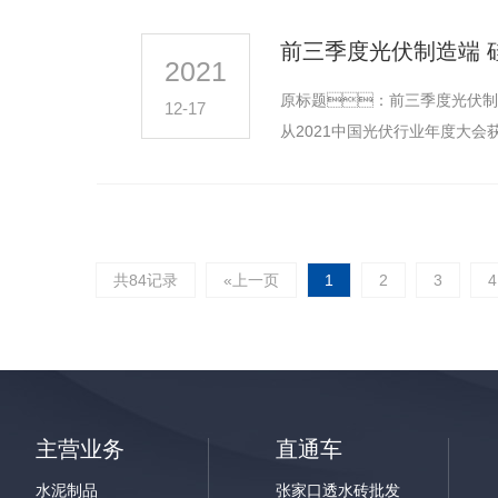
前三季度光伏制造端 
2021
原标题：前三季度光伏制造
12-17
从2021中国光伏行业年度大
36万吨…
共84记录
«上一页
1
2
3
4
主营业务
直通车
水泥制品
张家口透水砖批发