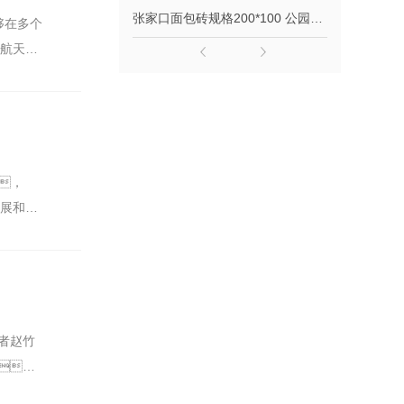
张家口面包砖规格200*100 公园广场面包砖
够在多个
航天
，
发展和社
记者赵竹
，