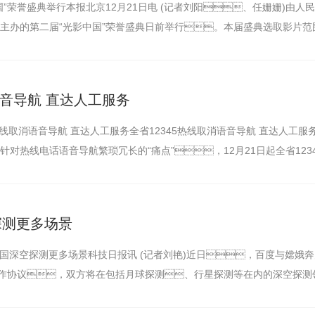
”荣誉盛典举行本报北京12月21日电 (记者刘阳、任姗姗)由人民
主办的第二届“光影中国”荣誉盛典日前举行。本届盛典选取影片范
语音导航 直达人工服务
热线取消语音导航 直达人工服务全省12345热线取消语音导航 直达人工服
针对热线电话语音导航繁琐冗长的“痛点”，12月21日起全省123
探测更多场景
中国深空探测更多场景科技日报讯 (记者刘艳)近日，百度与嫦娥
合作协议，双方将在包括月球探测、行星探测等在内的深空探测