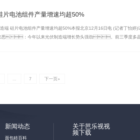
硅片电池组件产量增速均超50%
端 硅片电池组件产量增速均超50%本报北京12月16日电 (记者丁怡婷)
会获悉：今年以来光伏制造端增长势头强劲。前三季度多
...
7
下一页»
新闻动态
关于芭乐视视
频下载
面包砖百科